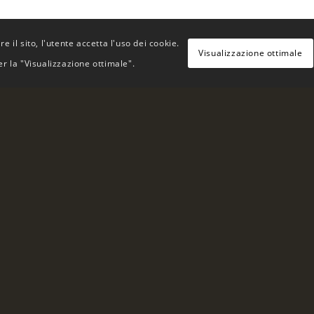
e il sito, l'utente accetta l'uso dei cookie.
Visualizzazione ottimale
 la "Visualizzazione ottimale".
a Bioggio è un pioniere
La nuova squadra del «
in Svizzera.
grande tradizione ed e
l’anno 2002, la
lavora ogni giorno con
nno 2010 la sede è
Ticinese una birra Tici
le birre sono prodotte
manuale nel birrificio 
è una società affiliata
garten
» di San Gallo,
L’assortimento riserva
enti investimenti negli
per il nostro lavoro s
ne della famose birre
consumatori, facendo sc
ttate, conferiscono un
dell’affascinante mond