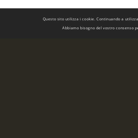
Questo sito utilizza i cookie. Continuando a utilizzar
Abbiamo bisogno del vostro consenso per
Il «Birrificio Ticinese San Martino» con sede 
nel settore delle birre artigianali in Ticino ed 
Gli inizi sono a Mendrisio, dove ha inizio, nel
produzione delle birre «San Martino». Nell’a
trasferita a Stabio e 2021 a Bioggo.
Dal 1° Maggio 2016 il birrificio «San Martino» 
della più antica birreria Svizzera, la «
Schützen
un birrificio di proprietà famigliare. Dopo ing
impianti di produzione, è ripresa la produzio
«San Martino». Le ricette, sapientemente ada