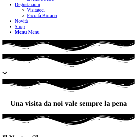
Degustazioni
Visitateci
Facoltà Birraria
Novità
Shop
Menu
Menu
Una visita da noi vale sempre la pena