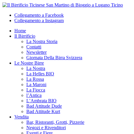
Collegamento a Facebook
Collegamento a Instagram
Home
Il Birrificio
La Nostra Storia
Contatti
Newsletter
Giornata Della Birra Svizzera
Le Nostre Birre
La Nostra
La Helles BIO
La Rossa
La Maroni
La Fiocca
l’Antica
L’Ambrata BIO
Bad Attitude Dude
Bad Attitude Kurt
Vendita
Bar, Ristoranti, Grotti, Pizzerie
Negozi e Rivenditori
Eventi e Fiere