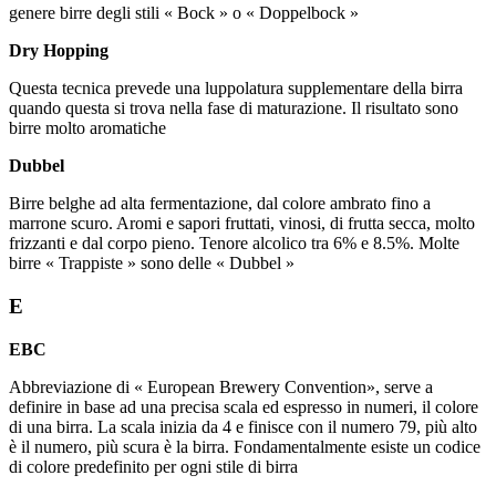
genere birre degli stili « Bock » o « Doppelbock »
Dry Hopping
Questa tecnica prevede una luppolatura supplementare della birra
quando questa si trova nella fase di maturazione. Il risultato sono
birre molto aromatiche
Dubbel
Birre belghe ad alta fermentazione, dal colore ambrato fino a
marrone scuro. Aromi e sapori fruttati, vinosi, di frutta secca, molto
frizzanti e dal corpo pieno. Tenore alcolico tra 6% e 8.5%. Molte
birre « Trappiste » sono delle « Dubbel »
E
EBC
Abbreviazione di « European Brewery Convention», serve a
definire in base ad una precisa scala ed espresso in numeri, il colore
di una birra. La scala inizia da 4 e finisce con il numero 79, più alto
è il numero, più scura è la birra. Fondamentalmente esiste un codice
di colore predefinito per ogni stile di birra