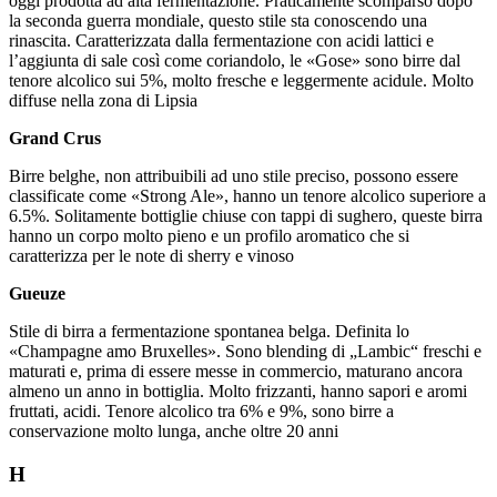
oggi prodotta ad alta fermentazione. Praticamente scomparso dopo
la seconda guerra mondiale, questo stile sta conoscendo una
rinascita. Caratterizzata dalla fermentazione con acidi lattici e
l’aggiunta di sale così come coriandolo, le «Gose» sono birre dal
tenore alcolico sui 5%, molto fresche e leggermente acidule. Molto
diffuse nella zona di Lipsia
Grand Crus
Birre belghe, non attribuibili ad uno stile preciso, possono essere
classificate come «Strong Ale», hanno un tenore alcolico superiore a
6.5%. Solitamente bottiglie chiuse con tappi di sughero, queste birra
hanno un corpo molto pieno e un profilo aromatico che si
caratterizza per le note di sherry e vinoso
Gueuze
Stile di birra a fermentazione spontanea belga. Definita lo
«Champagne amo Bruxelles». Sono blending di „Lambic“ freschi e
maturati e, prima di essere messe in commercio, maturano ancora
almeno un anno in bottiglia. Molto frizzanti, hanno sapori e aromi
fruttati, acidi. Tenore alcolico tra 6% e 9%, sono birre a
conservazione molto lunga, anche oltre 20 anni
H