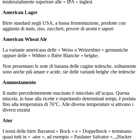
tendenzialmente superiore alle « IPA » inglesi
American Lager
Birre standard negli USA, a bassa fermentazione, prodotte con
aggiunta di mais, riso, zuccheri, povere di aromi e sapori
American Wheat Ale
La variante americana delle « Weiss o Weizenbier » germaniche
oppure delle « Witbier o Bière Blanche » belghe.
Non presentano le note di banana delle cugine tedesche, solitamente
sono anche più amare e acide, sie delle varianti belghe che tedesche
Ammostamento
Il malto precedentemente macinato è miscelato all’acqua. Questa
miscela, in base alla ricette e rispettando determinati tempi, è portata
fino alla temperatura di 76°C. Alle diverse temperature si attivano i
diversi enzimi
Ator
I nomi delle birre Bavaresi « Bock » e « Doppelbock » terminano
quasi tutti in « -ator », ad esempio « Paulaner Salvator », „Hacker