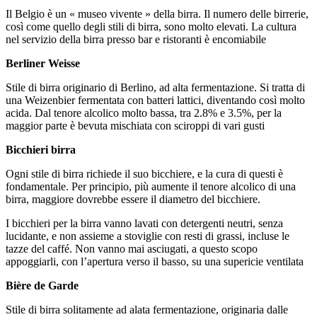
Il Belgio è un « museo vivente » della birra. Il numero delle birrerie,
così come quello degli stili di birra, sono molto elevati. La cultura
nel servizio della birra presso bar e ristoranti è encomiabile
Berliner Weisse
Stile di birra originario di Berlino, ad alta fermentazione. Si tratta di
una Weizenbier fermentata con batteri lattici, diventando così molto
acida. Dal tenore alcolico molto bassa, tra 2.8% e 3.5%, per la
maggior parte è bevuta mischiata con sciroppi di vari gusti
Bicchieri birra
Ogni stile di birra richiede il suo bicchiere, e la cura di questi è
fondamentale. Per principio, più aumente il tenore alcolico di una
birra, maggiore dovrebbe essere il diametro del bicchiere.
I bicchieri per la birra vanno lavati con detergenti neutri, senza
lucidante, e non assieme a stoviglie con resti di grassi, incluse le
tazze del caffé. Non vanno mai asciugati, a questo scopo
appoggiarli, con l’apertura verso il basso, su una supericie ventilata
Bière de Garde
Stile di birra solitamente ad alata fermentazione, originaria dalle