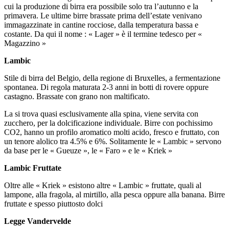
cui la produzione di birra era possibile solo tra l’autunno e la
primavera. Le ultime birre brassate prima dell’estate venivano
immagazzinate in cantine rocciose, dalla temperatura bassa e
costante. Da qui il nome : « Lager » è il termine tedesco per «
Magazzino »
Lambic
Stile di birra del Belgio, della regione di Bruxelles, a fermentazione
spontanea. Di regola maturata 2-3 anni in botti di rovere oppure
castagno. Brassate con grano non maltificato.
La si trova quasi esclusivamente alla spina, viene servita con
zucchero, per la dolcificazione individuale. Birre con pochissimo
CO2, hanno un profilo aromatico molti acido, fresco e fruttato, con
un tenore alolico tra 4.5% e 6%. Solitamente le « Lambic » servono
da base per le « Gueuze », le « Faro » e le « Kriek »
Lambic Fruttate
Oltre alle « Kriek » esistono altre « Lambic » fruttate, quali al
lampone, alla fragola, al mirtillo, alla pesca oppure alla banana. Birre
fruttate e spesso piuttosto dolci
Legge Vandervelde