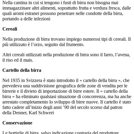
Nella cantina in cui si tengono i fusti di birra non bisogna mai
immagazzinare altri alimenti, soprattutto frutta e verdura fresca, dalle
quali aromi estranei possono penetrare nelle condotte della birra,
portando a delle infezioni
Cereali
Nella produzione di birra trovano impiego numerosi tipi di cereali. Il
più utilizzato è l’orzo, seguito dal frumento.
Altri cereali utilizzati nella produzione di birra sono il farro, l’avena,
il riso ed il mais.
Cartello della birra
Nel 1935 in Svizzera è stato introdotto il « cartello della birra », che
prevedeva una suddivisione geografica delle zone di vendita per le
birrerie e il divieto di importazione di birre estere. Il « cartello della
birra » ha eliminato qualsiasi situazione di concorrenza, ma ha anche
arrestato completamento lo sviluppo di birre nuove. Il cartello è stato
fatto cadere all’inizio degli anni ’90 del secolo scorso dal patron
della Denner, Karl Schweri
Conservazione
Le bottiglie di birra, salvo indicazione contraria del produttore,