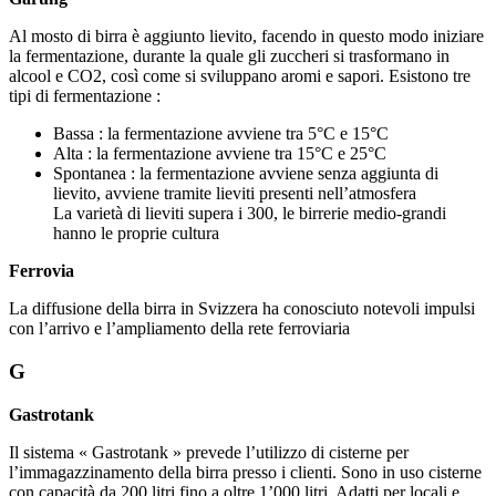
Al mosto di birra è aggiunto lievito, facendo in questo modo iniziare
la fermentazione, durante la quale gli zuccheri si trasformano in
alcool e CO2, così come si sviluppano aromi e sapori. Esistono tre
tipi di fermentazione :
Bassa : la fermentazione avviene tra 5°C e 15°C
Alta : la fermentazione avviene tra 15°C e 25°C
Spontanea : la fermentazione avviene senza aggiunta di
lievito, avviene tramite lieviti presenti nell’atmosfera
La varietà di lieviti supera i 300, le birrerie medio-grandi
hanno le proprie cultura
Ferrovia
La diffusione della birra in Svizzera ha conosciuto notevoli impulsi
con l’arrivo e l’ampliamento della rete ferroviaria
G
Gastrotank
Il sistema « Gastrotank » prevede l’utilizzo di cisterne per
l’immagazzinamento della birra presso i clienti. Sono in uso cisterne
con capacità da 200 litri fino a oltre 1’000 litri. Adatti per locali e