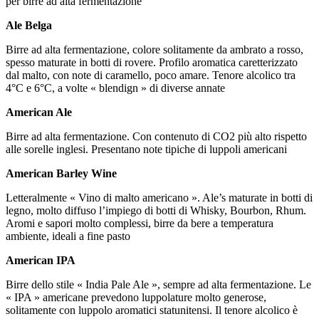
per birre ad alta fermentazione
Ale Belga
Birre ad alta fermentazione, colore solitamente da ambrato a rosso,
spesso maturate in botti di rovere. Profilo aromatica caretterizzato
dal malto, con note di caramello, poco amare. Tenore alcolico tra
4°C e 6°C, a volte « blendign » di diverse annate
American Ale
Birre ad alta fermentazione. Con contenuto di CO2 più alto rispetto
alle sorelle inglesi. Presentano note tipiche di luppoli americani
American Barley Wine
Letteralmente « Vino di malto americano ». Ale’s maturate in botti di
legno, molto diffuso l’impiego di botti di Whisky, Bourbon, Rhum.
Aromi e sapori molto complessi, birre da bere a temperatura
ambiente, ideali a fine pasto
American IPA
Birre dello stile « India Pale Ale », sempre ad alta fermentazione. Le
« IPA » americane prevedono luppolature molto generose,
solitamente con luppolo aromatici statunitensi. Il tenore alcolico è