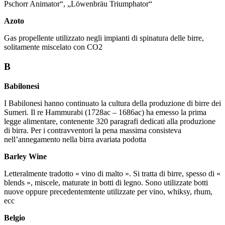
Pschorr Animator“, „Löwenbräu Triumphator“
Azoto
Gas propellente utilizzato negli impianti di spinatura delle birre,
solitamente miscelato con CO2
B
Babilonesi
I Babilonesi hanno continuato la cultura della produzione di birre dei
Sumeri. Il re Hammurabi (1728ac – 1686ac) ha emesso la prima
legge alimentare, contenente 320 paragrafi dedicati alla produzione
di birra. Per i contravventori la pena massima consisteva
nell’annegamento nella birra avariata podotta
Barley Wine
Letteralmente tradotto « vino di malto ». Si tratta di birre, spesso di «
blends », miscele, maturate in botti di legno. Sono utilizzate botti
nuove oppure precedentemtente utilizzate per vino, whiksy, rhum,
ecc
Belgio