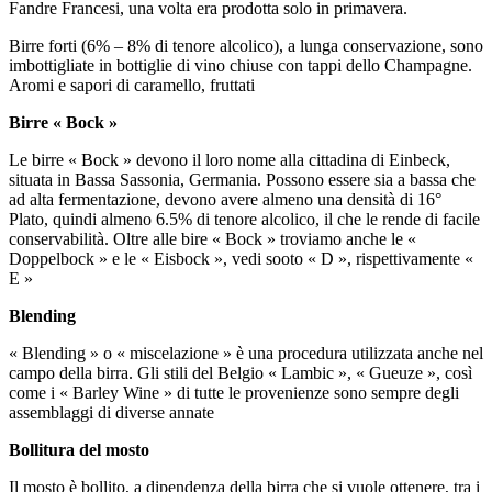
Fandre Francesi, una volta era prodotta solo in primavera.
Birre forti (6% – 8% di tenore alcolico), a lunga conservazione, sono
imbottigliate in bottiglie di vino chiuse con tappi dello Champagne.
Aromi e sapori di caramello, fruttati
Birre « Bock »
Le birre « Bock » devono il loro nome alla cittadina di Einbeck,
situata in Bassa Sassonia, Germania. Possono essere sia a bassa che
ad alta fermentazione, devono avere almeno una densità di 16°
Plato, quindi almeno 6.5% di tenore alcolico, il che le rende di facile
conservabilità. Oltre alle bire « Bock » troviamo anche le «
Doppelbock » e le « Eisbock », vedi sooto « D », rispettivamente «
E »
Blending
« Blending » o « miscelazione » è una procedura utilizzata anche nel
campo della birra. Gli stili del Belgio « Lambic », « Gueuze », così
come i « Barley Wine » di tutte le provenienze sono sempre degli
assemblaggi di diverse annate
Bollitura del mosto
Il mosto è bollito, a dipendenza della birra che si vuole ottenere, tra i