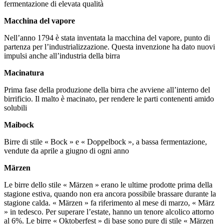
fermentazione di elevata qualità
Macchina del vapore
Nell’anno 1794 è stata inventata la macchina del vapore, punto di
partenza per l’industrializzazione. Questa invenzione ha dato nuovi
impulsi anche all’industria della birra
Macinatura
Prima fase della produzione della birra che avviene all’interno del
birrificio. Il malto è macinato, per rendere le parti contenenti amido
solubili
Maibock
Birre di stile « Bock » e « Doppelbock », a bassa fermentazione,
vendute da aprile a giugno di ogni anno
Märzen
Le birre dello stile « Märzen » erano le ultime prodotte prima della
stagione estiva, quando non era ancora possibile brassare durante la
stagione calda. « Märzen » fa riferimento al mese di marzo, « März
» in tedesco. Per superare l’estate, hanno un tenore alcolico attorno
al 6%. Le birre « Oktoberfest » di base sono pure di stile « Märzen