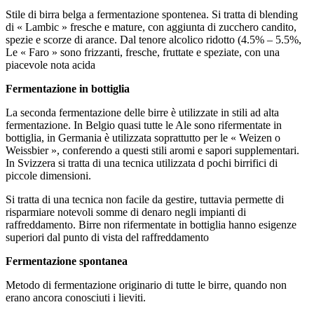
Stile di birra belga a fermentazione spontenea. Si tratta di blending
di « Lambic » fresche e mature, con aggiunta di zucchero candito,
spezie e scorze di arance. Dal tenore alcolico ridotto (4.5% – 5.5%,
Le « Faro » sono frizzanti, fresche, fruttate e speziate, con una
piacevole nota acida
Fermentazione in bottiglia
La seconda fermentazione delle birre è utilizzate in stili ad alta
fermentazione. In Belgio quasi tutte le Ale sono rifermentate in
bottiglia, in Germania è utilizzata soprattutto per le « Weizen o
Weissbier », conferendo a questi stili aromi e sapori supplementari.
In Svizzera si tratta di una tecnica utilizzata d pochi birrifici di
piccole dimensioni.
Si tratta di una tecnica non facile da gestire, tuttavia permette di
risparmiare notevoli somme di denaro negli impianti di
raffreddamento. Birre non rifermentate in bottiglia hanno esigenze
superiori dal punto di vista del raffreddamento
Fermentazione spontanea
Metodo di fermentazione originario di tutte le birre, quando non
erano ancora conosciuti i lieviti.