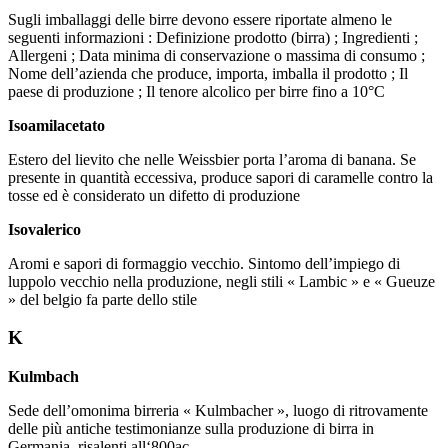
Sugli imballaggi delle birre devono essere riportate almeno le
seguenti informazioni : Definizione prodotto (birra) ; Ingredienti ;
Allergeni ; Data minima di conservazione o massima di consumo ;
Nome dell’azienda che produce, importa, imballa il prodotto ; Il
paese di produzione ; Il tenore alcolico per birre fino a 10°C
Isoamilacetato
Estero del lievito che nelle Weissbier porta l’aroma di banana. Se
presente in quantità eccessiva, produce sapori di caramelle contro la
tosse ed è considerato un difetto di produzione
Isovalerico
Aromi e sapori di formaggio vecchio. Sintomo dell’impiego di
luppolo vecchio nella produzione, negli stili « Lambic » e « Gueuze
» del belgio fa parte dello stile
K
Kulmbach
Sede dell’omonima birreria « Kulmbacher », luogo di ritrovamente
delle più antiche testimonianze sulla produzione di birra in
Germania, risalenti all‘800ac