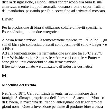
dice la designazione, i luppoli amari conferiscono alla birra la sua
amarezza, mentre i luppoli aromatici donano aromi e sapori fruttati,
dal mandarino, passando per l’albicocca fino ad arrivare al moscato.
Lievito
Per la produzione di birra si utilizzano colture di lieviti specifiche.
Esse si distinguono in due categorie :
A bassa fermentazione : la fermentazione avviene tra 5°C e 15°C, gli
stili di birra più conosciuti brassati con questi lieviti sono « Lager » e
« Pils »
Ad alta fermentazione : la fermentazione avviene tra 15°C e 25°C.
Le « Weissbier », le « Stout », le « Ale » così come le « Porter »
sono gli stili più conosciuti ad alta fermentazione
Il lievito « consumato » è utilizzato dall’industria cosmetica
M
Macchina del freddo
Nell’anno 1871 Carl von Linde inventa, su commissione della
famiglia Sedlmayr, proprietaria della birreria « Spaten » di Monaco
di Baviera, la macchina del freddo, antesignana del frigorifero dei
giorni nostri. Questa invenzione permette di produrre birre a bassa