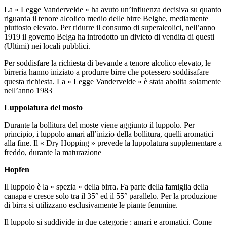
La « Legge Vandervelde » ha avuto un’influenza decisiva su quanto
riguarda il tenore alcolico medio delle birre Belghe, mediamente
piuttosto elevato. Per ridurre il consumo di superalcolici, nell’anno
1919 il governo Belga ha introdotto un divieto di vendita di questi
(Ultimi) nei locali pubblici.
Per soddisfare la richiesta di bevande a tenore alcolico elevato, le
birreria hanno iniziato a produrre birre che potessero soddisafare
questa richiesta. La « Legge Vandervelde » è stata abolita solamente
nell’anno 1983
Luppolatura del mosto
Durante la bollitura del moste viene aggiunto il luppolo. Per
principio, i luppolo amari all’inizio della bollitura, quelli aromatici
alla fine. Il « Dry Hopping » prevede la luppolatura supplementare a
freddo, durante la maturazione
Hopfen
Il luppolo è la « spezia » della birra. Fa parte della famiglia della
canapa e cresce solo tra il 35° ed il 55° parallelo. Per la produzione
di birra si utilizzano esclusivamente le piante femmine.
Il luppolo si suddivide in due categorie : amari e aromatici. Come