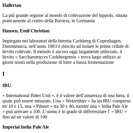
Hallertau
La più grande regione al mondo di coltivazione del luppolo, situata
praticamente al centro della Baviera, in Germania
Hansen, Emil Christian
Impiegato nei laboratori della birreria Carlsberg di Copenhagen,
Danmimarca, nell’anno 1883 è riuscito ad isolare le prima cellule di
lievito coltivate. Il metodo è ancora oggi largamente utilizzato, il
lievito « Saccharomyces Carlsbergensis » trova largo utilizzo ai
giorni nostri nella produzione di birre a bassa fermentazione
I
IBU
« International Bitter Unit », è il valore dell’amarezza di una birra, il
quale può essere misurato. Una « Weizenbier » ha un IBU compreso
tre 10 e 15, una « Pilsner » tra 30 e 40, mentre una « India Pale Ale
» può arrivare a 100. L’uomo è in grado di differenziare l’ « IBU »
fino ad un valore di 100
Imperial India Pale Ale