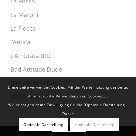
La Rossa
La Maroni
La Fiocca
l’Antica
L’Ambrata BIO
Bad Attitude Dude
Bad Attitude Kurt
Diese Seite verwendet Cookies. Mit der Weiternutzung der Seite,
Bad Attitude Hobo
stimmst du die Verwendung von Cookies zu.
Wir benötigen deine Einwilligung für die "Optimale Darstellung".
Danke
Optimale Darstellung
Minimale Darstellung
© Copyright - Il Birrificio Ticinese San Martino